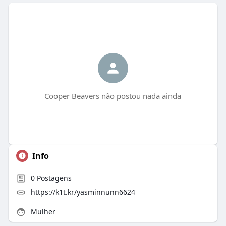
Cooper Beavers não postou nada ainda
Info
0
Postagens
https://k1t.kr/yasminnunn6624
Mulher