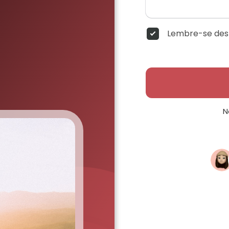
Lembre-se dest
N