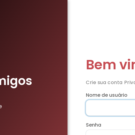
Bem vin
migos
Crie sua conta Priv
Nome de usuário
e
Senha